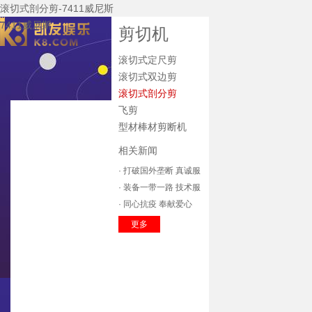
滚切式剖分剪-7411威尼斯
7411威尼斯
剪切机
滚切式定尺剪
滚切式双边剪
滚切式剖分剪
飞剪
7411威尼斯
型材棒材剪断机
关于7411威尼斯
相关新闻
公司新闻
· 打破国外垄断 真诚服
7411威尼斯的产
务收获市场
· 装备一带一路 技术服
品中心
主要装备
务全球
· 同心抗疫 奉献爱心
技术研发
辽宁方大
更多
企业资质
质保体系
服务中心
招标公告