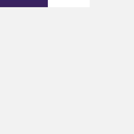
网站地图
掘锚一体机