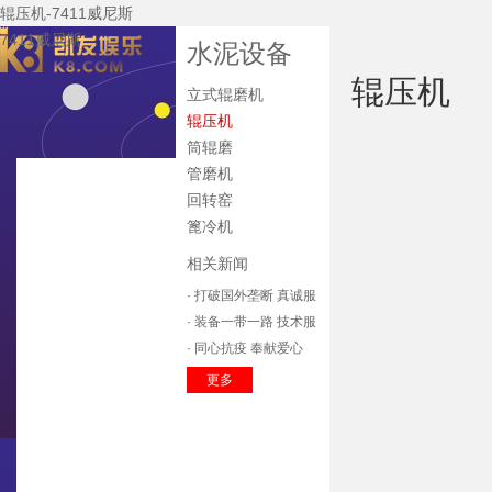
辊压机-7411威尼斯
7411威尼斯
水泥设备
辊压机
立式辊磨机
辊压机
筒辊磨
管磨机
7411威尼斯
回转窑
关于7411威尼斯
篦冷机
公司新闻
相关新闻
7411威尼斯的产
· 打破国外垄断 真诚服
品中心
主要装备
务收获市场
· 装备一带一路 技术服
技术研发
务全球
· 同心抗疫 奉献爱心
企业资质
辽宁方大
更多
质保体系
服务中心
招标公告