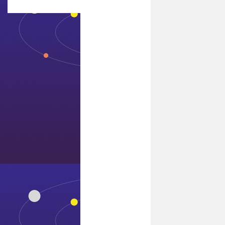
联系7411威尼斯
辊压机
是一种用于
脆性物料的
粉磨设备，
适用于粉磨
水泥熟料、
水泥原料
（石灰石、
砂岩等）、
石膏、煤、
石英砂、铁
矿石、高炉
矿渣等物
料。
我公司
的辊压机具
有结构紧
凑、体积