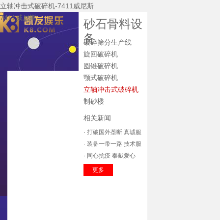
立轴冲击式破碎机-7411威尼斯
7411威尼斯
砂石骨料设
备
破碎筛分生产线
旋回破碎机
圆锥破碎机
颚式破碎机
7411威尼斯
立轴冲击式破碎机
关于7411威尼斯
制砂楼
公司新闻
相关新闻
7411威尼斯的产
· 打破国外垄断 真诚服
品中心
主要装备
务收获市场
· 装备一带一路 技术服
技术研发
务全球
· 同心抗疫 奉献爱心
企业资质
辽宁方大
更多
质保体系
服务中心
招标公告