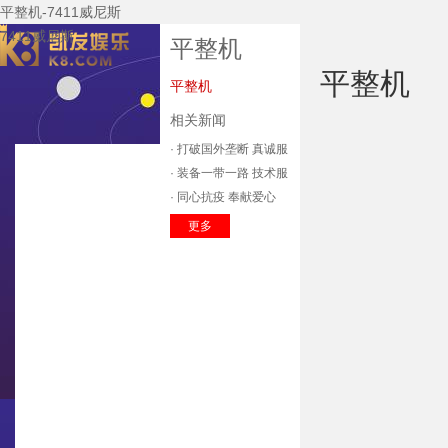
平整机-7411威尼斯
7411威尼斯
平整机
平整机
平整机
相关新闻
· 打破国外垄断 真诚服
7411威尼斯
务收获市场
· 装备一带一路 技术服
关于7411威尼斯
务全球
· 同心抗疫 奉献爱心
公司新闻
辽宁方大
更多
7411威尼斯的产
品中心
主要装备
技术研发
企业资质
质保体系
服务中心
招标公告