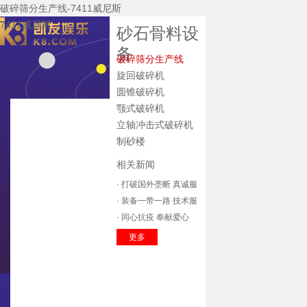
破碎筛分生产线-7411威尼斯
7411威尼斯
砂石骨料设
备
破碎筛分生产线
旋回破碎机
圆锥破碎机
颚式破碎机
7411威尼斯
立轴冲击式破碎机
关于7411威尼斯
制砂楼
公司新闻
相关新闻
7411威尼斯的产
· 打破国外垄断 真诚服
品中心
主要装备
务收获市场
· 装备一带一路 技术服
技术研发
务全球
· 同心抗疫 奉献爱心
企业资质
辽宁方大
更多
质保体系
服务中心
招标公告