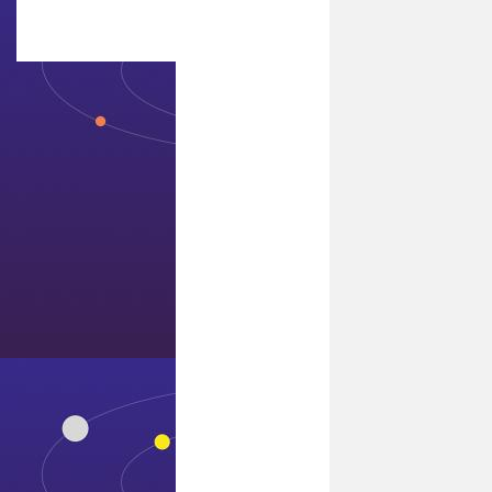
博物馆
用于水泥厂、钢铁
联系7411威尼斯
料输送料场。
二、产品简介
散料堆场数字化
管理各个流程的整套
案，通过数字化、
的“有序堆放、精
证散料堆场的安全
理效率和生产效率
络化、技术管理信
散料堆场数字化
(1)数字化采集
数字化采集子系
的监视与控制，将
散料堆场数字化智
(2)智能防撞子
智能防撞子系统
种方式、多重手段