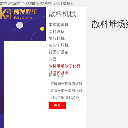
散料堆场数字化智能管控系统-7411威尼斯
7411威尼斯
散料机械
散料堆场
带式输送机
给料设备
堆取料机
装卸车船机
7411威尼斯
露天矿设备
关于7411威尼斯
胀套
新闻中心
散料堆场数字化智
7411威尼斯的产
能管控系统
相关新闻
品中心
主要装备
· 打破国外垄断 真诚服
技术研发
务收获市场
· 装备一带一路 技术服
企业资质
务全球
· 同心抗疫 奉献爱心
辽宁方大
质保体系
更多
服务中心
招标公告