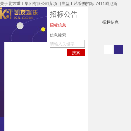
关于北方重工集团有限公司某项目曲型工艺采购招标-7411威尼斯
7411威尼斯
招标公告
招标信息
招标信息
信息搜索
关于
7411威尼斯
北方
关于7411威尼斯
重工
新闻中心
集团
有限
7411威尼斯的产
公司
品中心
主要装备
某项
技术研发
目曲
企业资质
型工
艺采
质保体系
购招
服务中心
标
招标公告