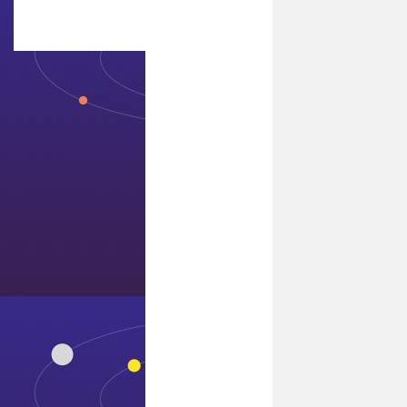
博物馆
发布时间：
2023-08-
联系7411威尼斯
附件
1
-
28 14:13
2
招标
公告
北
方重工
集团有
限公司
（以下
简称北