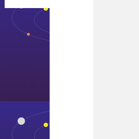
联系7411威尼斯
转载机
是一种在散
料运输作业
中实现破碎
站或挖掘机
与下游设备
连接功能的
设备。广泛
应用于各类
大型矿山
（煤矿、非
煤矿山）开
采及大型土
方、砂石、
岩石挖掘工
程。
转载机可分
为自移式转