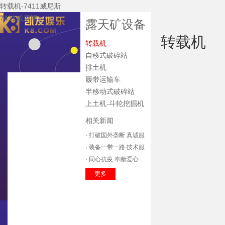
转载机-7411威尼斯
7411威尼斯
露天矿设备
转载机
转载机
自移式破碎站
排土机
履带运输车
7411威尼斯
半移动式破碎站
关于7411威尼斯
上土机-斗轮挖掘机
公司新闻
相关新闻
7411威尼斯的产
· 打破国外垄断 真诚服
品中心
主要装备
务收获市场
· 装备一带一路 技术服
技术研发
务全球
· 同心抗疫 奉献爱心
企业资质
辽宁方大
更多
质保体系
服务中心
招标公告