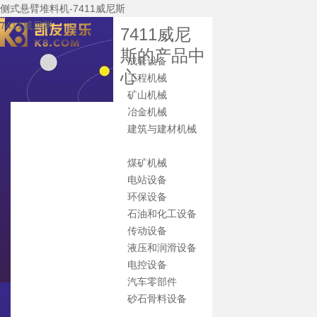
侧式悬臂堆料机-7411威尼斯
7411威尼斯
7411威尼
斯的产品中
成套设备
心
工程机械
矿山机械
冶金机械
7411威尼斯
建筑与建材机械
关于7411威尼斯
散料机械
新闻中心
煤矿机械
7411威尼斯的产
电站设备
环保设备
品中心
主要装备
石油和化工设备
技术研发
传动设备
企业资质
液压和润滑设备
质保体系
电控设备
汽车零部件
服务中心
砂石骨料设备
招标公告