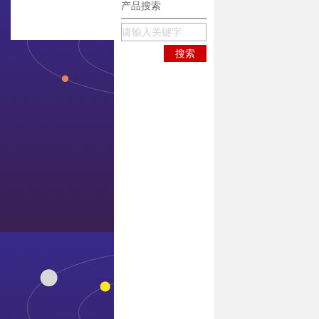
产品搜索
博物馆
联系7411威尼斯