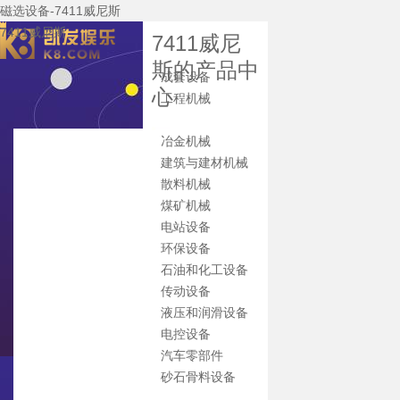
磁选设备-7411威尼斯
7411威尼斯
7411威尼
斯的产品中
成套设备
心
工程机械
矿山机械
冶金机械
7411威尼斯
建筑与建材机械
关于7411威尼斯
散料机械
新闻中心
煤矿机械
7411威尼斯的产
电站设备
环保设备
品中心
主要装备
石油和化工设备
技术研发
传动设备
企业资质
液压和润滑设备
质保体系
电控设备
汽车零部件
服务中心
砂石骨料设备
招标公告